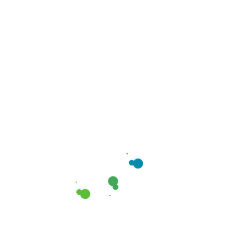
ROSACEA
$
154.79
Pink Eye
$
154.79